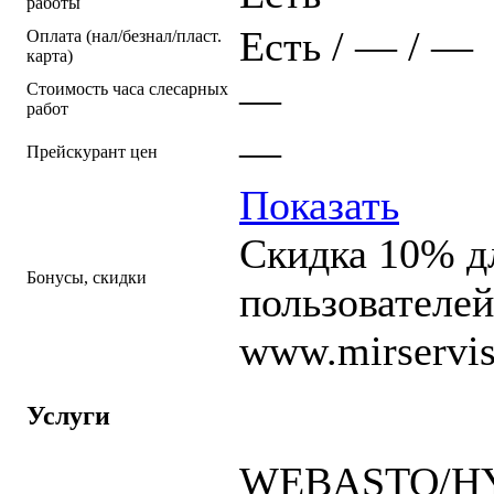
работы
Есть / — / —
Оплата (нал/безнал/пласт.
карта)
—
Стоимость часа слесарных
работ
—
Прейскурант цен
Показать
Скидка 10% д
Бонусы, скидки
пользователей
www.mirservis
Услуги
WEBASTO/HY