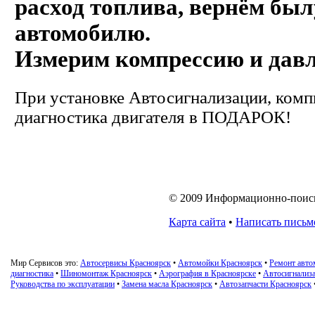
расход топлива, вернём бы
автомобилю.
Измерим компрессию и давл
При установке Автосигнализации, ком
диагностика двигателя в ПОДАРОК!
© 2009 Информационно-поиско
Карта сайта
•
Написать письм
Мир Сервисов это:
Автосервисы Красноярск
•
Автомойки Красноярск
•
Ремонт авто
диагностика
•
Шиномонтаж Красноярск
•
Аэрография в Красноярске
•
Автосигнализа
Руководства по эксплуатации
•
Замена масла Красноярск
•
Автозапчасти Красноярск