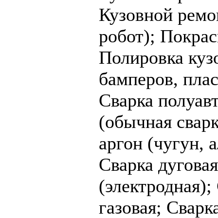
Кузовной ремон
робот);
Покрас
Полировка куз
бамперов, плас
Cварка полуав
(обычная свар
аргон (чугун, 
Cварка дуговая
(электродная);
газовая;
Cварк