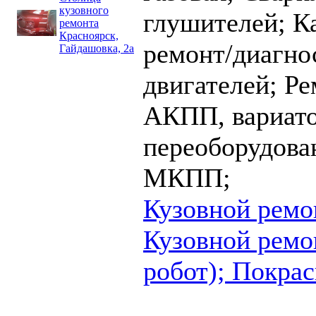
кузовного
глушителей;
К
ремонта
Красноярск,
ремонт/диагно
Гайдашовка, 2а
двигателей;
Ре
АКПП, вариато
переоборудова
МКПП;
Кузовной ремо
Кузовной ремон
робот);
Покрас