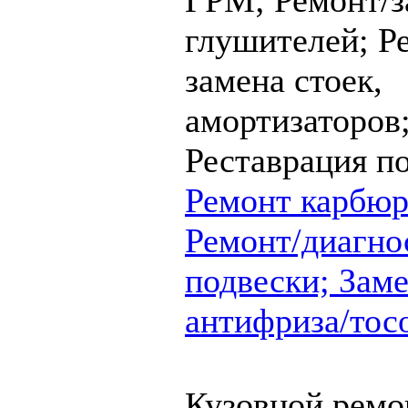
ГРМ;
Ремонт/з
глушителей;
Р
замена стоек,
амортизаторов
Реставрация п
Ремонт карбюр
Ремонт/диагно
подвески;
Заме
антифриза/тос
Кузовной ремо