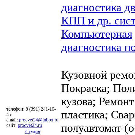
диагностика дв
КПП и др. сис
Компьютерная
диагностика п
Кузовной ремо
Покраска;
Пол
кузова;
Ремонт
телефон: 8 (391) 241-10-
пластика;
Cвар
45
email:
procvet24@inbox.ru
полуавтомат (
сайт:
procvet24.ru
Студия