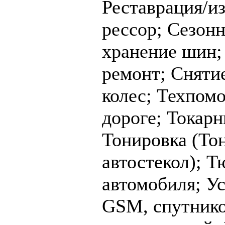
Реставрация/и
рессор;
Сезонн
хранение шин
ремонт;
Снятие
колес;
Техпомо
дороге;
Токарн
Тонировка (То
автостекол);
Т
автомобиля;
Ус
GSM, спутник