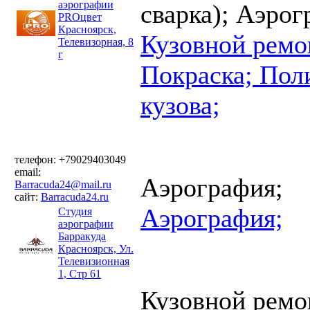
аэрографии
сварка);
Аэрог
PROцвет
Красноярск,
Кузовной ремо
Телевизорная, 8
г
Покраска;
Пол
кузова;
телефон: +79029403049
email:
Аэрография;
Barracuda24@mail.ru
сайт:
Barracuda24.ru
Аэрография;
Студия
аэрографии
Барракуда
Красноярск, Ул.
Телевизионная
1, Стр 61
Кузовной ремо