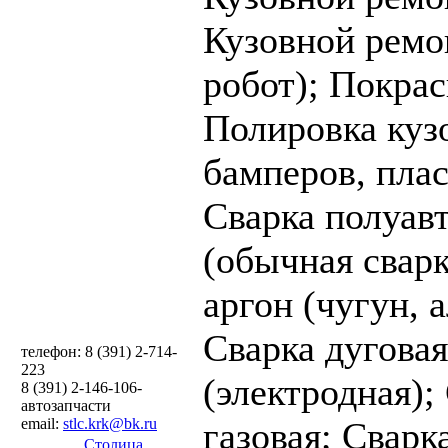
Кузовной ремон
робот);
Покрас
Полировка куз
бамперов, плас
Cварка полуав
(обычная свар
аргон (чугун, 
Cварка дуговая
телефон: 8 (391) 2-714-
223
(электродная);
8 (391) 2-146-106-
автозапчасти
email:
stlc.krk@bk.ru
газовая;
Cварк
Столица