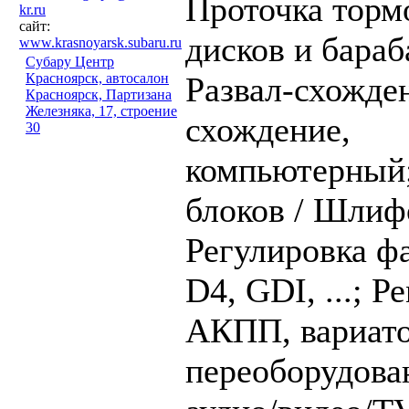
Проточка торм
kr.ru
сайт:
дисков и бараб
www.krasnoyarsk.subaru.ru
Субару Центр
Красноярск, автосалон
Развал-схожде
Красноярск, Партизана
Железняка, 17, строение
схождение,
30
компьютерный
блоков / Шлиф
Регулировка ф
D4, GDI, ...;
Ре
АКПП, вариато
переоборудова