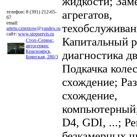
жидкости;
Зам
агрегатов,
телефон: 8 (391) 212-65-
67
email:
техобслуживан
artem.cznetzow@yandex.ru
сайт:
www.stopservis.ru
Капитальный р
Стоп-Сервис,
автосервис
Красноярск,
диагностика дв
Брянская, 280/3
Подкачка коле
схождение;
Раз
схождение,
компьютерный
D4, GDI, ...;
Ре
безкамерных 